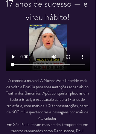
17 anos de sucesso — e 
virou hábito!
A comédia musical A Noviça Mais Rebelde está 
de volta a Brasília para apresentações especiais no 
Teatro dos Bancários. Após conquistar plateias em 
todo o Brasil, o espetáculo celebra 17 anos de 
trajetória, com mais de 700 apresentações, cerca 
de 600 mil espectadores e passagens por mais de 
40 cidades.
Em São Paulo, foram mais de dez temporadas em 
teatros renomados como Renaissance, Raul 